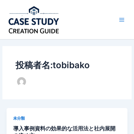
内
容
を
Main
ス
キ
Men
ッ
プ
投稿者名:tobibako
未分類
導入事例資料の効果的な活用法と社内展開