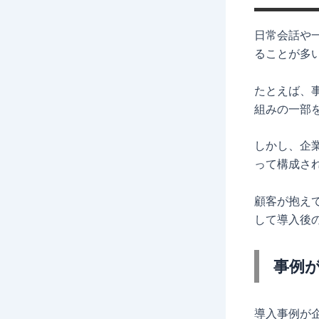
日常会話や
ることが多
たとえば、
組みの一部
しかし、企
って構成さ
顧客が抱え
して導入後
事例
導入事例が