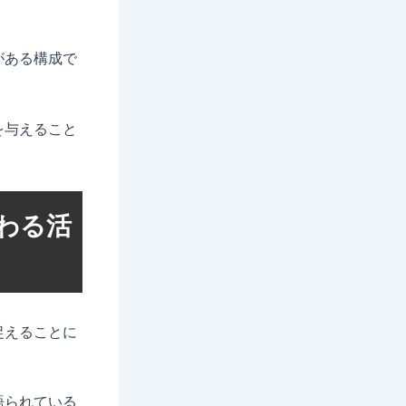
がある構成で
を与えること
わる活
捉えることに
語られている