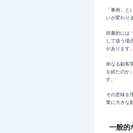
「事例」と
いが変わり
辞書的には
して扱う場
があります
単なる顧客
を経たのか
す。
その意味を
業に大きな
一般的