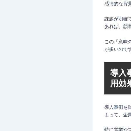
感情的な背
課題が明確
あれば、顧
この「意味
が多いので
導入
用効
導入事例を
よって、企
特に営業や