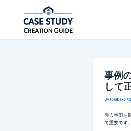
内
容
を
ス
キ
ッ
プ
事例
して
By
tobibako
/
導入事例を
て重要です