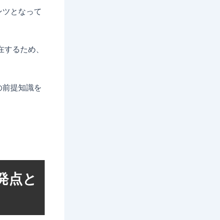
ンツとなって
在するため、
の前提知識を
発点と