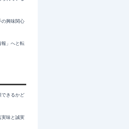
手の興味関心
。
情報」へと転
頼できるかど
真実味と誠実