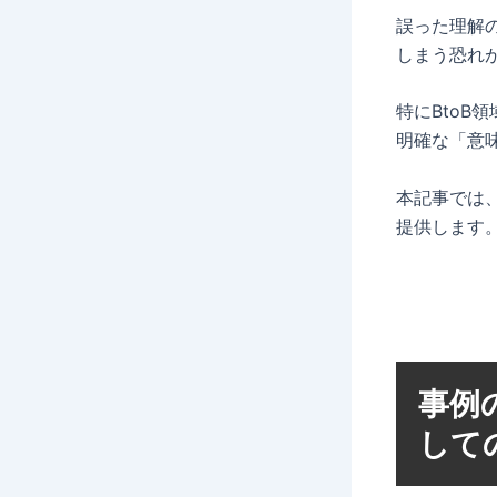
誤った理解
しまう恐れ
特にBto
明確な「意
本記事では
提供します
事例
して