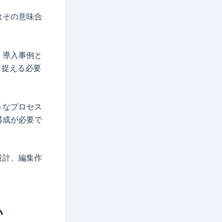
はその意味合
、導入事例と
て捉える必要
うなプロセス
構成が必要で
設計、編集作
い