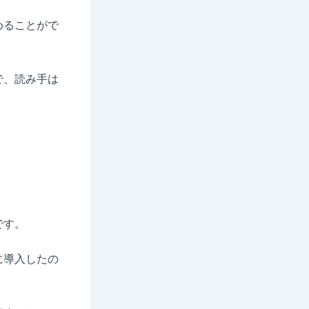
めることがで
で、読み手は
です。
に導入したの