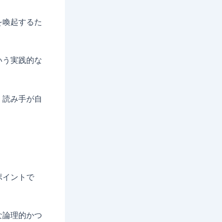
を喚起するた
いう実践的な
、読み手が自
ポイントで
な論理的かつ