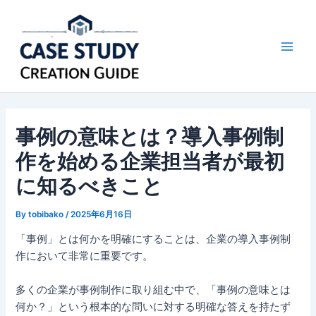
内
容
を
Main
ス
キ
Men
ッ
プ
事例の意味とは？導入事例制
作を始める企業担当者が最初
に知るべきこと
By
tobibako
/
2025年6月16日
「事例」とは何かを明確にすることは、企業の導入事例制
作において非常に重要です。
多くの企業が事例制作に取り組む中で、「事例の意味とは
何か？」という根本的な問いに対する明確な答えを持たず