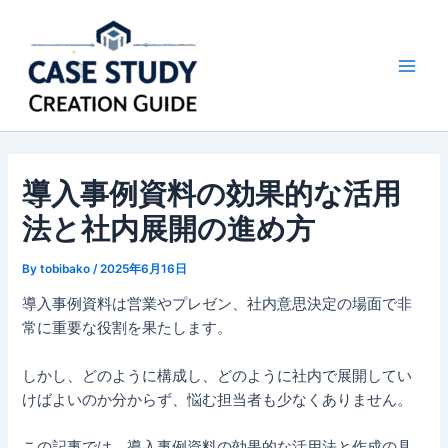
内
容
を
Main
ス
キ
Men
ッ
プ
導入事例資料の効果的な活用
法と社内展開の進め方
By
tobibako
/
2025年6月16日
導入事例資料は営業やプレゼン、社内意思決定の場面で非
常に重要な役割を果たします。
しかし、どのように構成し、どのように社内で展開してい
けばよいのか分からず、悩む担当者も少なくありません。
この記事では、導入事例資料の効果的な活用法と作成の具